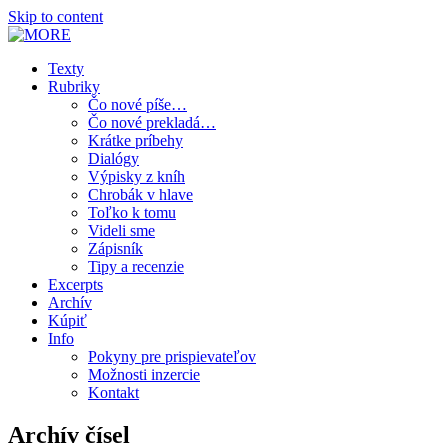
Skip to content
MORE
magazín súčasnej prózy
Texty
Rubriky
Čo nové píše…
Čo nové prekladá…
Krátke príbehy
Dialógy
Výpisky z kníh
Chrobák v hlave
Toľko k tomu
Videli sme
Zápisník
Tipy a recenzie
Excerpts
Archív
Kúpiť
Info
Pokyny pre prispievateľov
Možnosti inzercie
Kontakt
Archív čísel