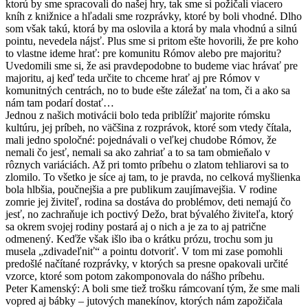
ktorú by sme spracovali do našej hry, tak sme si požičali viacero
kníh z knižnice a hľadali sme rozprávky, ktoré by boli vhodné. Dlho
som však takú, ktorá by ma oslovila a ktorá by mala vhodnú a silnú
pointu, nevedela nájsť. Plus sme si pritom ešte hovorili, že pre koho
to vlastne ideme hrať: pre komunitu Rómov alebo pre majoritu?
Uvedomili sme si, že asi pravdepodobne to budeme viac hrávať pre
majoritu, aj keď teda určite to chceme hrať aj pre Rómov v
komunitných centrách, no to bude ešte záležať na tom, či a ako sa
nám tam podarí dostať…
Jednou z našich motivácii bolo teda priblížiť majorite rómsku
kultúru, jej príbeh, no väčšina z rozprávok, ktoré som vtedy čítala,
mali jedno spoločné: pojednávali o veľkej chudobe Rómov, že
nemali čo jesť, nemali sa ako zahriať a to sa tam obmieňalo v
rôznych variáciách. Až pri tomto príbehu o zlatom tehliarovi sa to
zlomilo. To všetko je síce aj tam, to je pravda, no celková myšlienka
bola hlbšia, poučnejšia a pre publikum zaujímavejšia. V rodine
zomrie jej živiteľ, rodina sa dostáva do problémov, deti nemajú čo
jesť, no zachraňuje ich poctivý Dežo, brat bývalého živiteľa, ktorý
sa okrem svojej rodiny postará aj o nich a je za to aj patrične
odmenený. Keďže však išlo iba o krátku prózu, trochu som ju
musela „zdivadeľniť“ a pointu dotvoriť. V tom mi zase pomohli
predošlé načítané rozprávky, v ktorých sa presne opakovali určité
vzorce, ktoré som potom zakomponovala do nášho príbehu.
Peter Kamenský: A boli sme tiež trošku rámcovaní tým, že sme mali
vopred aj bábky – jutových manekínov, ktorých nám zapožičala