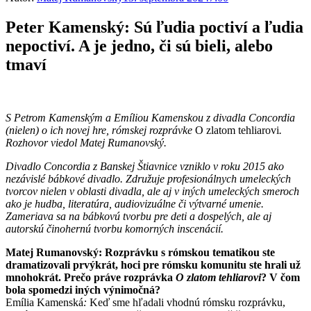
Peter Kamenský: Sú ľudia poctiví a ľudia
nepoctiví. A je jedno, či sú bieli, alebo
tmaví
S Petrom Kamenským a Emíliou Kamenskou z divadla Concordia
(nielen) o ich novej hre, rómskej rozprávke
O zlatom tehliarovi
.
Rozhovor viedol Matej Rumanovský.
D
ivadlo Concordia z Banskej Štiavnice vzniklo v roku 2015 ako
nezávislé bábkové divadlo. Združuje profesionálnych umeleckých
tvorcov nielen v oblasti divadla, ale aj v iných umeleckých smeroch
ako je hudba, literatúra, audiovizuálne či výtvarné umenie.
Zameriava sa na bábkovú tvorbu pre deti a dospelých, ale aj
autorskú činohernú tvorbu komorných inscenácií.
Matej Rumanovský: Rozprávku s rómskou tematikou ste
dramatizovali prvýkrát, hoci pre rómsku komunitu ste hrali už
mnohokrát. Prečo práve rozprávka
O zlatom tehliarovi
? V čom
bola spomedzi iných výnimočná?
Emília Kamenská
:
Keď sme hľadali vhodnú rómsku rozprávku,