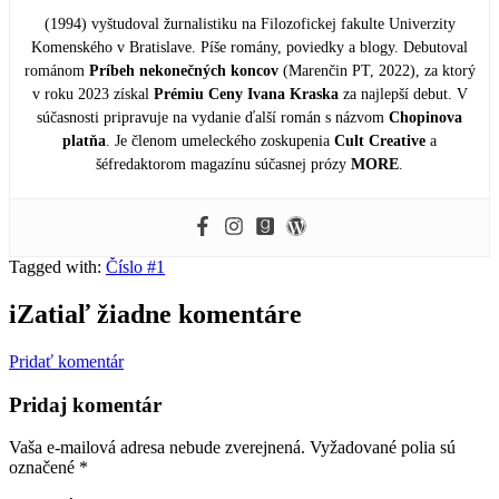
(1994) vyštudoval žurnalistiku na Filozofickej fakulte Univerzity
Komenského v Bratislave. Píše romány, poviedky a blogy. Debutoval
románom
Príbeh nekonečných koncov
(Marenčin PT, 2022), za ktorý
v roku 2023 získal
Prémiu Ceny Ivana Kraska
za najlepší debut. V
súčasnosti pripravuje na vydanie ďalší román s názvom
Chopinova
platňa
. Je členom umeleckého zoskupenia
Cult Creative
a
šéfredaktorom magazínu súčasnej prózy
MORE
.
Tagged with:
Číslo #1
i
Zatiaľ žiadne komentáre
Pridať komentár
Pridaj komentár
Vaša e-mailová adresa nebude zverejnená.
Vyžadované polia sú
označené
*