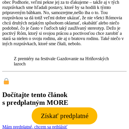
obec Podhorie, veľmi pekne jej za to ďakujeme – takže aj v tých
rozprávkach sme hľadali postavy, ktoré by sa hodili k týmto
pripraveným bábkam. No, samozrejme,nešlo iba o to. Tou
rozprávkou sa dá totiž veľmi dobre ukázať, že nie všetci Rómovia
chcú druhých nejakým spôsobom oklamať, okabátiť alebo niečo
podobné, čo je často v ľuďoch taký zaužívaný stereotyp. Dežo je
poctivý Róm, ktorý si svojou prácou a poctivosťou chce zarobiť a
stará sa nielen o svoju rodinu, ale aj o bratovu rodinu. Také niečo v
iných rozprávkach, ktoré sme čítali, nebolo.
Z premiéry na festivale Gazdovanie na Hriňovských
lazoch
Dočítajte tento článok
s predplatným MORE
Získať predplatné
Mám predplatné, chcem sa prihlásiť