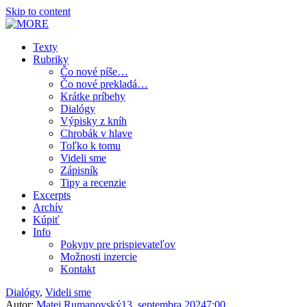
Skip to content
MORE
magazín súčasnej prózy
Texty
Rubriky
Čo nové píše…
Čo nové prekladá…
Krátke príbehy
Dialógy
Výpisky z kníh
Chrobák v hlave
Toľko k tomu
Videli sme
Zápisník
Tipy a recenzie
Excerpts
Archív
Kúpiť
Info
Pokyny pre prispievateľov
Možnosti inzercie
Kontakt
Dialógy
,
Videli sme
Autor:
Matej Rumanovský
13. septembra 2024
7:00